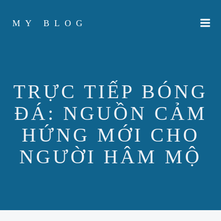
Skip
to
MY BLOG
content
TRỰC TIẾP BÓNG
ĐÁ: NGUỒN CẢM
HỨNG MỚI CHO
NGƯỜI HÂM MỘ