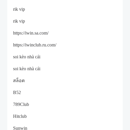
rik vip
rik vip
https://iwin.sa.com/
https://iwinclub.ru.com/
soi kèo nhà cái
soi kèo nhà cái
สล็อต
B52
789Club
Hitclub
Sunwin