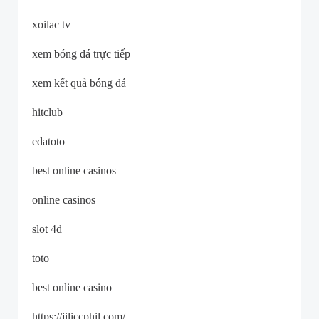
xoilac tv
xem bóng đá trực tiếp
xem kết quả bóng đá
hitclub
edatoto
best online casinos
online casinos
slot 4d
toto
best online casino
https://jiliccphil.com/