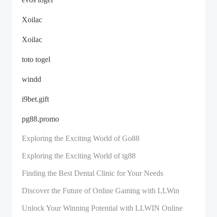
Xoilac
Xoilac
toto togel
windd
i9bet.gift
pg88.promo
Exploring the Exciting World of Go88
Exploring the Exciting World of tg88
Finding the Best Dental Clinic for Your Needs
Discover the Future of Online Gaming with LLWin
Unlock Your Winning Potential with LLWIN Online